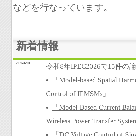
などを行なっています。
新着情報
2026/6/01
令和8年IPEC2026で15
「Model-based Spatial Harmon
Control of IPMSMs」
「Model-Based Current Balanc
Wireless Power Transfer Syst
「DC Voltage Control of Sing