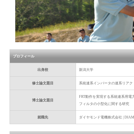
プロフィール
出身校
新潟大学
修士論文題目
系統連系インバータの連系リアク
FRT動作を実現する系統連系用
博士論文題目
フィルタの小型化に関する研究
就職先
ダイヤモンド電機株式会社 | DIAMON