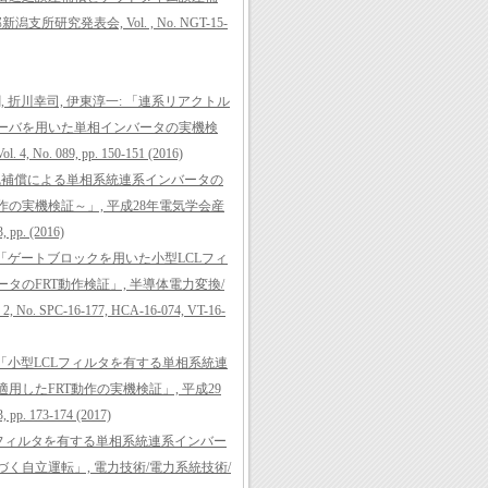
研究発表会, Vol. , No. NGT-15-
, 折川幸司, 伊東淳一: 「連系リアクトル
ーバを用いた単相インバータの実機検
o. 089, pp. 150-151 (2016)
外乱補償による単相系統連系インバータの
作の実機検証～」, 平成28年電気学会産
pp. (2016)
: 「ゲートブロックを用いた小型LCLフィ
タのFRT動作検証」, 半導体電力変換/
 SPC-16-177, HCA-16-074, VT-16-
: 「小型LCLフィルタを有する単相系統連
したFRT動作の実機検証」, 平成29
p. 173-174 (2017)
LCフィルタを有する単相系統連系インバー
く自立運転」, 電力技術/電力系統技術/