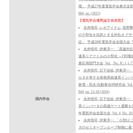
償」, 平成27年度電気学会東京支部新潟支所
004, pp. (2015)
【電気学会優秀論文発表賞】
永井悟司, レホアイナム, 長野剛
の小型化を目的とする外乱オブザ
証」, 平成28年電気学会全国大会, Vol. 4, N
永井悟司, 伊東淳一: 「高速
連系リアクトルの小型化 ～FRT動
業応用部門大会, Vol. , No. JC-1,1-73, 
永井悟司, 日下佳祐, 伊東淳一
ルタを有する単相系統連系インバー
家電・民生/自動車合同研究会, Vol. 2, No.
044, pp. 13-18 (2016)
国内学会
永井悟司, 日下佳祐, 伊東淳一
系インバータの高速ゲート遮断を適用
年電気学会全国大会, Vol. 4, No. 103, p
永井悟司, 伊東淳一: 「小型
タのセミオープンループ制御に基づ