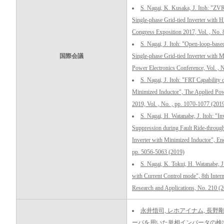
S. Nagai, K. Kusaka, J. Itoh: "ZV
Single-phase Grid-tied Inverter with 
Congress Exposition 2017, Vol. , No.
S. Nagai, J. Itoh: "Open-loop-bas
国際会議
Single-phase Grid-tied Inverter with M
Power Electronics Conference, Vol. ,
S. Nagai, J. Itoh: "FRT Capability
Minimized Inductor", The Applied Pow
2019, Vol. , No. , pp. 1070-1077 (201
S. Nagai, H. Watanabe, J. Itoh: "I
Suppression during Fault Ride-through
Inverter with Minimized Inductor", E
pp. 5056-5063 (2019)
S. Nagai, K. Tokui, H. Watanabe, 
with Current Control mode", 8th Inte
Research and Applications, No. 210 (
永井悟司, レホアイナム, 長野剛
ーバを用いた単相インバータの検