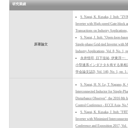
研究業績
S. Nagai, K. Kusaka, J. Itoh: "ZV
Inverter with High-speed Gate-block 
Transactions on Industry Applications
S. Nagai, J. Itoh: "Open-loop-bas
原著論文
Single-phase Grid-tied Inverter with M
Industry Applications, Vol. 8, No. 1, 
永井悟司, 日下佳祐, 伊東淳
小型連系インダクタを有する単相系
学会論文誌D, Vol. 140, No. 1, pp. 1-1
S. Nagai, H. N. Le, T. Nagano, K. 
Interconnected Inductor for Single-Ph
Disturbance Observer", the 2016 8th I
Control Conference - ECCE Asia, No.
S. Nagai, K. Kusaka, J. Itoh: "FRT
Inverter with Minimized Interconnecte
Conference and Exposition 2017, Vol.