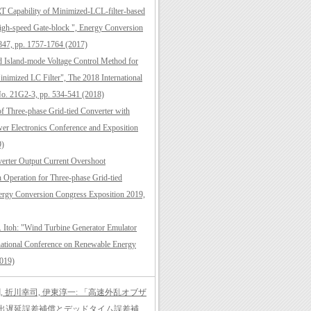
RT Capability of Minimized-LCL-filter-based
High-speed Gate-block ", Energy Conversion
 847, pp. 1757-1764 (2017)
ed Island-mode Voltage Control Method for
inimized LC Filter", The 2018 International
 No. 21G2-3, pp. 534-541 (2018)
 of Three-phase Grid-tied Converter with
er Electronics Conference and Exposition
9)
nverter Output Current Overshoot
 Operation for Three-phase Grid-tied
nergy Conversion Congress Exposition 2019,
J. Itoh: "Wind Turbine Generator Emulator
rnational Conference on Renewable Energy
2019)
, 折川幸司, 伊東淳一: 「高速外乱オブザ
出遅延誤差補償とデッドタイム誤差補