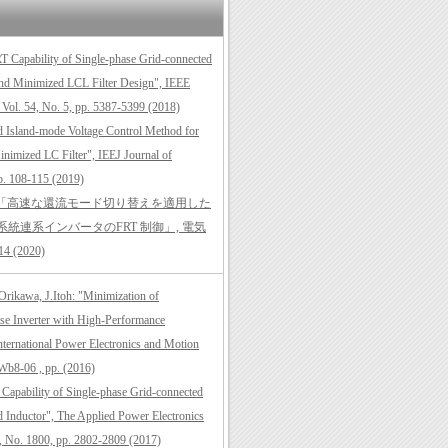
RT Capability of Single-phase Grid-connected
and Minimized LCL Filter Design", IEEE
, Vol. 54, No. 5, pp. 5387-5399 (2018)
ed Island-mode Voltage Control Method for
inimized LC Filter", IEEJ Journal of
pp. 108-115 (2019)
一: 「高速な還流モード切り替えを適用した
統連系インバータのFRT 制御」, 電気
4 (2020)
Orikawa, J.Itoh: "Minimization of
ase Inverter with High-Performance
nternational Power Electronics and Motion
Wb8-06 , pp. (2016)
 Capability of Single-phase Grid-connected
d Inductor", The Applied Power Electronics
 , No. 1800, pp. 2802-2809 (2017)