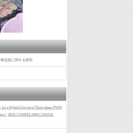
ル整流器に関する研究
egy for a Hybrid Five-level Three-phase PWM
Devices", IEEE COMPEL2008 COM336.