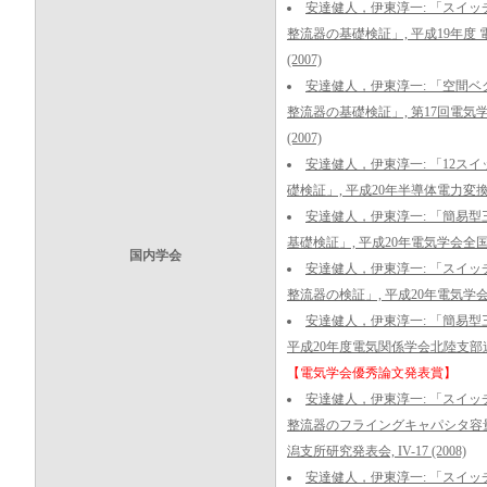
安達健人，伊東淳一: 「スイッ
整流器の基礎検証」, 平成19年度 
(2007)
安達健人，伊東淳一: 「空間ベ
整流器の基礎検証」, 第17回電気学
(2007)
安達健人，伊東淳一: 「12ス
礎検証」, 平成20年半導体電力変換研究会,
安達健人，伊東淳一: 「簡易
基礎検証」, 平成20年電気学会全国大会, 
国内学会
安達健人，伊東淳一: 「スイッ
整流器の検証」, 平成20年電気学会産業応
安達健人，伊東淳一: 「簡易型
平成20年度電気関係学会北陸支部連合大会
【電気学会優秀論文発表賞】
安達健人，伊東淳一: 「スイッ
整流器のフライングキャパシタ容量
潟支所研究発表会, IV-17 (2008)
安達健人，伊東淳一: 「スイッ