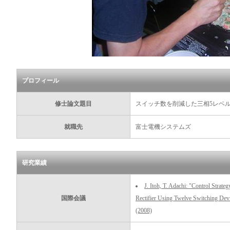
プロフィール
修士論文題目
スイッチ数を削減した三相5レベ
就職先
富士電機システムズ
研究業績
J. Itoh, T. Adachi: "Control Strat
国際会議
Rectifier Using Twelve Switching 
(2008)